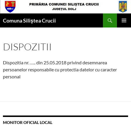
Skip
to
Search
content
Comuna Siliştea Crucii
PRIMAR
MENU
DISPOZITII
Dispozitia nr. ….. din 25.05.2018 privind desemnarea
persoanelor responsabile cu protectia datelor cu caracter
personal
MONITOR OFICIAL LOCAL