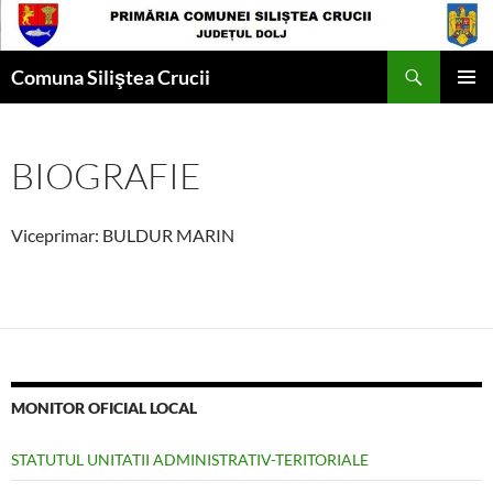
Skip
to
Search
content
Comuna Siliştea Crucii
PRIMAR
MENU
BIOGRAFIE
Viceprimar: BULDUR MARIN
MONITOR OFICIAL LOCAL
STATUTUL UNITATII ADMINISTRATIV-TERITORIALE